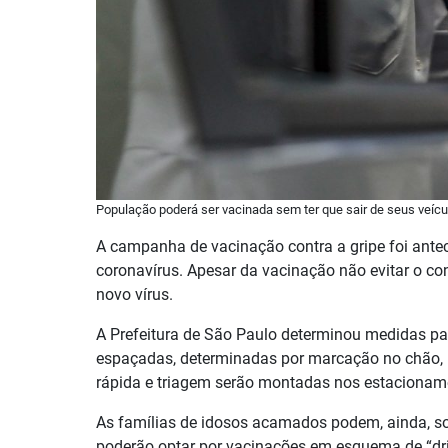
População poderá ser vacinada sem ter que sair de seus veíc
A campanha de vacinação contra a gripe foi ante
coronavírus. Apesar da vacinação não evitar o co
novo vírus.
A Prefeitura de São Paulo determinou medidas p
espaçadas, determinadas por marcação no chão, 
rápida e triagem serão montadas nos estacionam
As famílias de idosos acamados podem, ainda, sol
poderão optar por vacinações em esquema de “driv