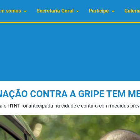
em somos
Secretaria Geral
Participe
Galeri
AÇÃO CONTRA A GRIPE TEM M
a e H1N1 foi antecipada na cidade e contará com medidas prev