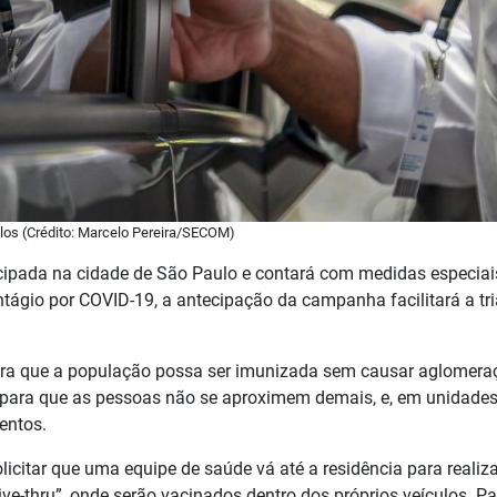
ulos (Crédito: Marcelo Pereira/SECOM)
cipada na cidade de São Paulo e contará com medidas especiais 
ntágio por COVID-19, a antecipação da campanha facilitará a tr
ara que a população possa ser imunizada sem causar aglomeraç
para que as pessoas não se aproximem demais, e, em unidades 
entos.
icitar que uma equipe de saúde vá até a residência para realiz
e-thru”, onde serão vacinados dentro dos próprios veículos. P