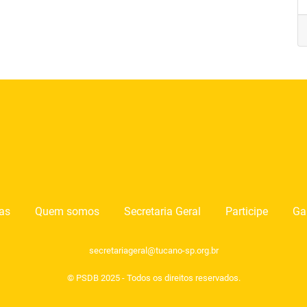
ias
Quem somos
Secretaria Geral
Participe
Ga
secretariageral@tucano-sp.org.br
© PSDB 2025 - Todos os direitos reservados.