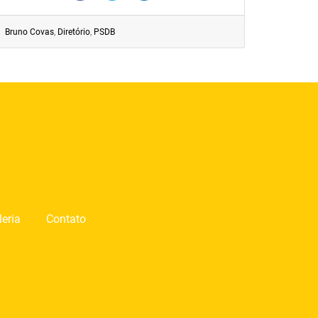
Bruno Covas
,
Diretório
,
PSDB
leria
Contato