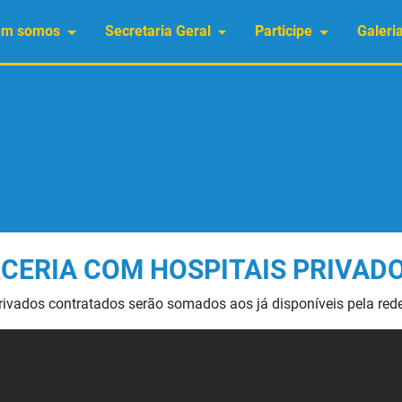
em somos
Secretaria Geral
Participe
Galeri
CERIA COM HOSPITAIS PRIVAD
rivados contratados serão somados aos já disponíveis pela red