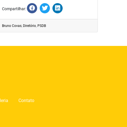
Compartilhar:
Bruno Covas
,
Diretório
,
PSDB
leria
Contato