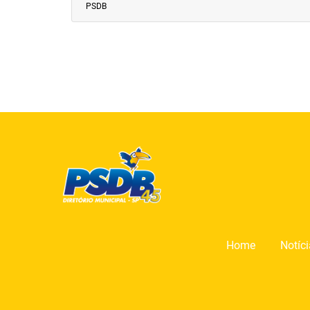
PSDB
Home
Notíc