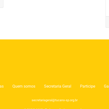
ias
Quem somos
Secretaria Geral
Participe
Ga
secretariageral@tucano-sp.org.br