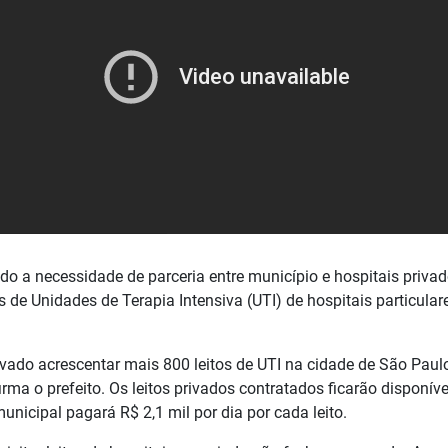
ado a necessidade de parceria entre município e hospitais priv
os de Unidades de Terapia Intensiva (UTI) de hospitais particula
ivado acrescentar mais 800 leitos de UTI na cidade de São Paulo
irma o prefeito. Os leitos privados contratados ficarão disponív
unicipal pagará R$ 2,1 mil por dia por cada leito.