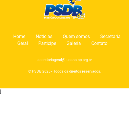
Home
Notícias
Quem somos
Secretaria
Geral
Participe
Galeria
Contato
secretariageral@tucano-sp.org.br
© PSDB 2025 - Todos os direitos reservados.
]