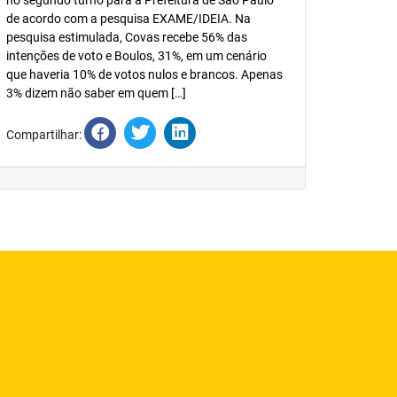
no segundo turno para a Prefeitura de São Paulo
de acordo com a pesquisa EXAME/IDEIA. Na
pesquisa estimulada, Covas recebe 56% das
intenções de voto e Boulos, 31%, em um cenário
que haveria 10% de votos nulos e brancos. Apenas
3% dizem não saber em quem […]
Compartilhar: