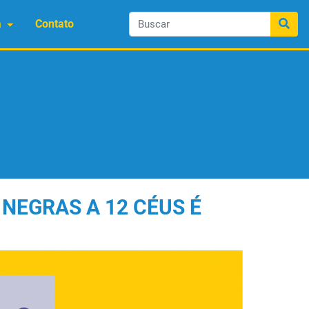
a
Contato
NEGRAS A 12 CÉUS É