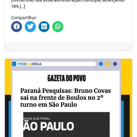
(ótima/boa) sua atual administração municipal, alcançando
78% […]
Compartilhar: