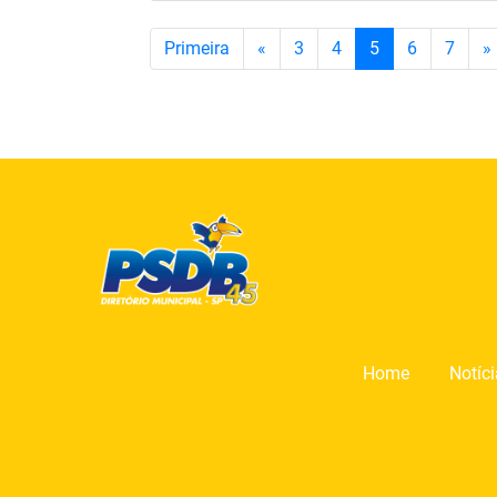
Primeira
«
3
4
5
6
7
»
Home
Notíc