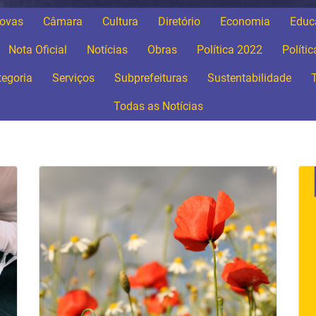
Covas
Câmara
Cultura
Diretório
Economia
Educ
Nota Oficial
Notícias
Obras
Política 2022
Políti
egoria
Serviços
Subprefeituras
Sustentabilidade
Todas as Notícias