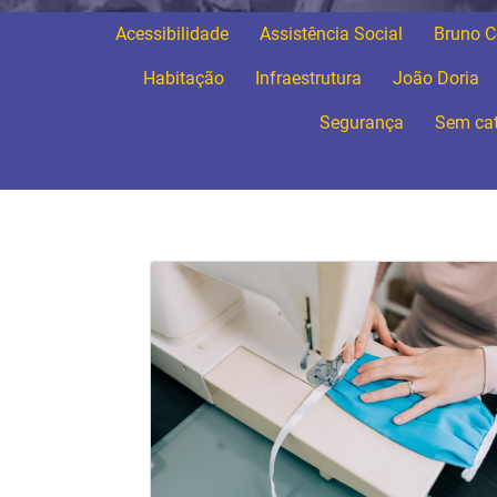
Acessibilidade
Assistência Social
Bruno 
Habitação
Infraestrutura
João Doria
Segurança
Sem cat