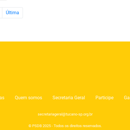
Última
ias
Quem somos
Secretaria Geral
Participe
Ga
secretariageral@tucano-sp.org.br
© PSDB 2025 - Todos os direitos reservados.